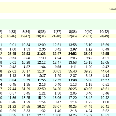
Cread
2)
4(33)
5(34)
6(35)
7(37)
8(38)
9(40)
10(42)
5)
18(46)
19(47)
20(31)
21(48)
22(46)
23(31)
24(49)
01
9:01
10:34
12:09
12:51
13:58
15:10
15:59
10
1:00
1:33
1:35
0:42
1:07
1:12
0:49
52
26:45
29:53
31:23
32:47
34:52
38:04
42:55
49
0:53
3:08
1:30
1:24
2:05
3:12
4:51
19
9:01
10:28
12:12
12:47
13:58
15:18
16:05
17
0:42
1:27
1:44
0:35
1:11
1:20
0:47
48
27:01
30:17
31:34
33:03
35:40
39:23
44:04
15
1:13
3:16
1:17
1:29
2:37
3:43
4:41
19
8:04
9:39
11:55
12:35
13:48
15:06
15:57
24
0:45
1:35
2:16
0:40
1:13
1:18
0:51
47
27:44
31:29
32:50
34:20
36:25
40:05
45:51
50
0:57
3:45
1:21
1:30
2:05
3:40
5:46
10
11:56
13:25
15:19
16:06
17:20
18:42
19:42
16
0:46
1:29
1:54
0:47
1:14
1:22
1:00
23
31:22
34:55
36:27
38:07
40:25
44:49
50:41
50
0:59
3:33
1:32
1:40
2:18
4:24
5:52
46
8:35
10:17
12:14
13:00
14:25
15:59
16:51