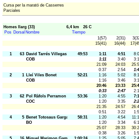
Cursa per la marató de Casserres
Parciales
Homes llarg (33)
6,4 km
26 C
Pos
Dorsal
Nombre
Tiempo
1(57)
2(31)
3(3
15(41)
16(44)
17(4
1
63
David Tarrés Villegas
49:53
1:11
4:51
8:
COB
1:11
3:40
3:
21:09
24:03
25:
0:37
2:54
1:
2
1
Lleí Viles Bonet
52:21
1:16
5:02
8:
COB
1:16
3:46
3:
20:46
23:33
25:
0:33
2:47
2:
3
62
Pol Ràfols Perramon
53:36
1:20
4:55
7:
COC
1:20
3:35
2:
21:35
24:57
26:
0:51
3:22
1:
4
5
Benet Totosaus Gargallo
58:31
1:20
4:54
11:
BO
1:20
3:34
6:
25:07
28:33
30:
0:38
3:26
1:
5
16
Miquel Marimon Gamell
1:00:24
1:25
5:05
7: