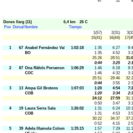
*47
*31
*
Dones llarg (11)
6,4 km
26 C
Pos
Dorsal
Nombre
Tiempo
1(57)
2(31)
3(3
15(41)
16(44)
17(4
1
67
Anabel Fernández Valledor
1:02:18
1:35
6:27
9:
BO
1:35
4:52
3:
25:26
28:51
31:
0:44
3:25
2:
2
87
Ona Ràfols Perramon
1:06:29
1:46
6:18
9:
COC
1:46
4:32
3:
25:51
29:46
32:
0:44
3:55
2:
3
13
Ampa Gil Brotons
1:07:03
1:20
4:54
7:
COB
1:20
3:34
2:
24:12
27:59
31:
0:50
3:47
3:
4
19
Laura Serra Sala
1:26:02
1:31
6:24
10:
COB
1:31
4:53
3:
30:22
34:37
37:
0:52
4:15
2:
5
39
Adela Illamola Colomé
1:35:15
1:57
7:29
11: