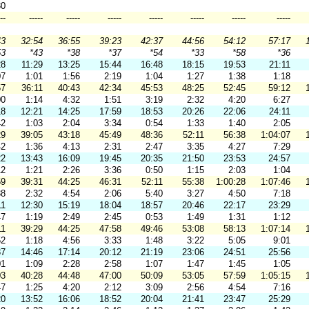
30
--
-----
-----
-----
-----
-----
-----
-----
43
32:54
36:55
39:23
42:37
44:56
54:12
57:17
53
*43
*38
*37
*54
*33
*58
*36
28
11:29
13:25
15:44
16:48
18:15
19:53
21:11
07
1:01
1:56
2:19
1:04
1:27
1:38
1:18
57
36:11
40:43
42:34
45:53
48:25
52:45
59:12
00
1:14
4:32
1:51
3:19
2:32
4:20
6:27
18
12:21
14:25
17:59
18:53
20:26
22:06
24:11
42
1:03
2:04
3:34
0:54
1:33
1:40
2:05
29
39:05
43:18
45:49
48:36
52:11
56:38
1:04:07
42
1:36
4:13
2:31
2:47
3:35
4:27
7:29
22
13:43
16:09
19:45
20:35
21:50
23:53
24:57
12
1:21
2:26
3:36
0:50
1:15
2:03
1:04
59
39:31
44:25
46:31
52:11
55:38
1:00:28
1:07:46
38
2:32
4:54
2:06
5:40
3:27
4:50
7:18
11
12:30
15:19
18:04
18:57
20:46
22:17
23:29
47
1:19
2:49
2:45
0:53
1:49
1:31
1:12
11
39:29
44:25
47:58
49:46
53:08
58:13
1:07:14
52
1:18
4:56
3:33
1:48
3:22
5:05
9:01
37
14:46
17:14
20:12
21:19
23:06
24:51
25:56
01
1:09
2:28
2:58
1:07
1:47
1:45
1:05
03
40:28
44:48
47:00
50:09
53:05
57:59
1:05:15
47
1:25
4:20
2:12
3:09
2:56
4:54
7:16
20
13:52
16:06
18:52
20:04
21:41
23:47
25:29