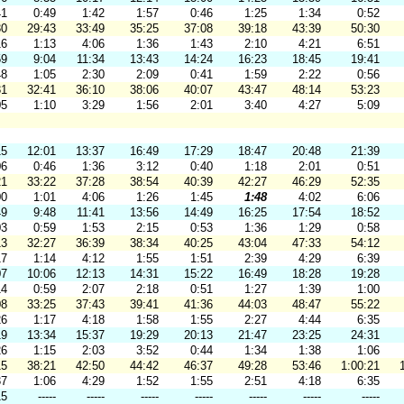
41
0:49
1:42
1:57
0:46
1:25
1:34
0:52
30
29:43
33:49
35:25
37:08
39:18
43:39
50:30
16
1:13
4:06
1:36
1:43
2:10
4:21
6:51
59
9:04
11:34
13:43
14:24
16:23
18:45
19:41
48
1:05
2:30
2:09
0:41
1:59
2:22
0:56
31
32:41
36:10
38:06
40:07
43:47
48:14
53:23
05
1:10
3:29
1:56
2:01
3:40
4:27
5:09
15
12:01
13:37
16:49
17:29
18:47
20:48
21:39
06
0:46
1:36
3:12
0:40
1:18
2:01
0:51
21
33:22
37:28
38:54
40:39
42:27
46:29
52:35
00
1:01
4:06
1:26
1:45
1:48
4:02
6:06
49
9:48
11:41
13:56
14:49
16:25
17:54
18:52
03
0:59
1:53
2:15
0:53
1:36
1:29
0:58
13
32:27
36:39
38:34
40:25
43:04
47:33
54:12
17
1:14
4:12
1:55
1:51
2:39
4:29
6:39
07
10:06
12:13
14:31
15:22
16:49
18:28
19:28
14
0:59
2:07
2:18
0:51
1:27
1:39
1:00
08
33:25
37:43
39:41
41:36
44:03
48:47
55:22
26
1:17
4:18
1:58
1:55
2:27
4:44
6:35
19
13:34
15:37
19:29
20:13
21:47
23:25
24:31
26
1:15
2:03
3:52
0:44
1:34
1:38
1:06
15
38:21
42:50
44:42
46:37
49:28
53:46
1:00:21
37
1:06
4:29
1:52
1:55
2:51
4:18
6:35
15
-----
-----
-----
-----
-----
-----
-----