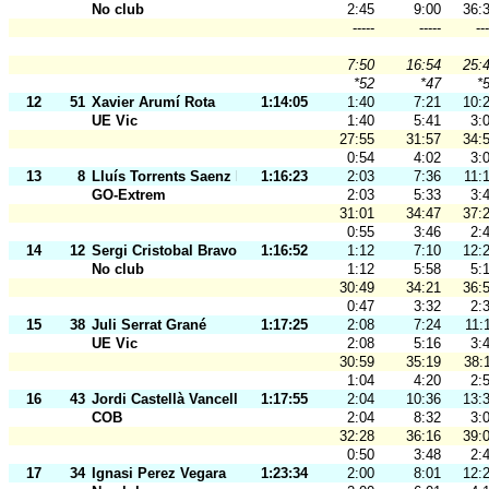
No club
2:45
9:00
36:
-----
-----
---
7:50
16:54
25:
*52
*47
*
12
51
Xavier Arumí Rota
1:14:05
1:40
7:21
10:
UE Vic
1:40
5:41
3:
27:55
31:57
34:
0:54
4:02
3:
13
8
Lluís Torrents Saenz De Pablo
1:16:23
2:03
7:36
11:
GO-Extrem
2:03
5:33
3:
31:01
34:47
37:
0:55
3:46
2:
14
12
Sergi Cristobal Bravo
1:16:52
1:12
7:10
12:
No club
1:12
5:58
5:
30:49
34:21
36:
0:47
3:32
2:
15
38
Juli Serrat Grané
1:17:25
2:08
7:24
11:
UE Vic
2:08
5:16
3:
30:59
35:19
38:
1:04
4:20
2:
16
43
Jordi Castellà Vancells
1:17:55
2:04
10:36
13:
COB
2:04
8:32
3:
32:28
36:16
39:
0:50
3:48
2:
17
34
Ignasi Perez Vegara
1:23:34
2:00
8:01
12: