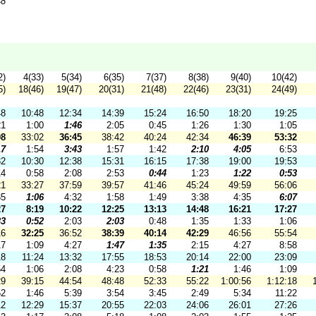
48
2)
4(33)
5(34)
6(35)
7(37)
8(38)
9(40)
10(42)
5)
18(46)
19(47)
20(31)
21(48)
22(46)
23(31)
24(49)
48
10:48
12:34
14:39
15:24
16:50
18:20
19:25
21
1:00
1:46
2:05
0:45
1:26
1:30
1:05
08
33:02
36:45
38:42
40:24
42:34
46:39
53:32
17
1:54
3:43
1:57
1:42
2:10
4:05
6:53
32
10:30
12:38
15:31
16:15
17:38
19:00
19:53
14
0:58
2:08
2:53
0:44
1:23
1:22
0:53
21
33:27
37:59
39:57
41:46
45:24
49:59
56:06
35
1:06
4:32
1:58
1:49
3:38
4:35
6:07
27
8:19
10:22
12:25
13:13
14:48
16:21
17:27
33
0:52
2:03
2:03
0:48
1:35
1:33
1:06
16
32:25
36:52
38:39
40:14
42:29
46:56
55:54
17
1:09
4:27
1:47
1:35
2:15
4:27
8:58
18
11:24
13:32
17:55
18:53
20:14
22:00
23:09
54
1:06
2:08
4:23
0:58
1:21
1:46
1:09
29
39:15
44:54
48:48
52:33
55:22
1:00:56
1:12:18
52
1:46
5:39
3:54
3:45
2:49
5:34
11:22
12
12:29
15:37
20:55
22:03
24:06
26:01
27:26