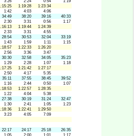
3:26
2:24
0:54
1:19
1:15:25
1:19:28
1:23:34
1:42
4:03
4:06
34:49
38:20
39:16
40:33
2:30
3:31
0:56
1:17
1:16:13
1:19:44
1:24:39
2:33
3:31
4:55
28:54
30:53
32:04
33:19
1:43
1:59
1:11
1:15
1:18:57
1:22:33
1:26:20
2:56
3:36
3:47
30:30
32:58
34:05
35:23
1:29
2:28
1:07
1:18
1:17:25
1:21:42
1:27:17
2:50
4:17
5:35
35:11
37:55
38:45
39:52
1:16
2:44
0:50
1:07
1:18:53
1:22:57
1:28:35
1:22
4:04
5:38
27:38
30:19
31:24
32:47
1:30
2:41
1:05
1:23
1:18:36
1:22:41
1:29:50
3:23
4:05
7:09
22:17
24:17
25:18
26:35
1:05
2:00
1:01
1:17