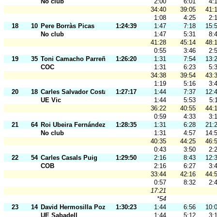
No club
2:00
6:01
4:
34:40
39:05
41:
1:08
4:25
2:
18
10
Pere Borràs Picas
1:24:39
1:47
7:18
15:
No club
1:47
5:31
8:
41:28
45:14
48:
0:55
3:46
2:
19
35
Toni Camacho Parreño
1:26:20
1:31
7:54
13:
COC
1:31
6:23
5:
34:38
39:54
43:
1:19
5:16
3:
20
18
Carles Salvador Costa
1:27:17
1:44
7:37
12:
UE Vic
1:44
5:53
5:
36:22
40:55
44:
0:59
4:33
3:
21
64
Roi Ubeira Fernández
1:28:35
1:31
6:28
21:
No club
1:31
4:57
14:
40:35
44:25
46:
0:43
3:50
2:
22
54
Carles Casals Puig
1:29:50
2:16
8:43
12:
COB
2:16
6:27
3:
33:44
42:16
44:
0:57
8:32
2:
17:21
*54
23
14
David Hermosilla Pozo
1:30:23
1:44
6:56
10:
UE Sabadell
1:44
5:12
3: