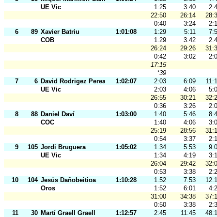
UE Vic
1:25
3:40
2:
22:50
26:14
28:
0:40
3:24
2:
6
89
Xavier Batriu
1:01:08
1:29
5:11
7:
COB
1:29
3:42
2:
26:24
29:26
31:
0:42
3:02
2:
17:15
*39
7
6
David Rodrigez Perea
1:02:07
2:03
6:09
11:
UE Vic
2:03
4:06
5:
26:55
30:21
32:
0:36
3:26
2:
8
88
Daniel Daví
1:03:00
1:40
5:46
8:
COC
1:40
4:06
3:
25:19
28:56
31:
0:54
3:37
2:
9
105
Jordi Bruguera
1:05:02
1:34
5:53
9:
UE Vic
1:34
4:19
3:
26:04
29:42
32:
0:53
3:38
2:
10
104
Jesús Dañobeitioa
1:10:28
1:52
7:53
12:
Oros
1:52
6:01
4:
31:00
34:38
37:
0:50
3:38
2:
11
30
Martí Graell Graell
1:12:57
2:45
11:45
48: