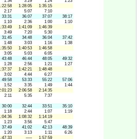
1:34
3:29
1:24
1:23
1:22:58
1:28:05
1:35:15
2:17
5:07
7:10
33:31
36:07
37:07
38:17
1:10
2:36
1:00
1:10
1:33:49
1:41:09
1:46:39
3:49
7:20
5:30
31:45
34:48
36:04
37:42
1:48
3:03
1:16
1:38
1:35:50
1:40:53
1:46:58
3:05
5:03
6:05
43:48
46:44
48:05
49:32
1:28
2:56
1:21
1:27
1:37:37
1:42:21
1:48:48
3:02
4:44
6:27
49:58
53:33
55:22
57:06
1:52
3:35
1:49
1:44
2:01:23
2:06:58
2:14:35
2:11
5:35
7:37
30:00
32:44
33:51
35:10
1:18
2:44
1:07
1:19
1:04:36
1:08:32
1:14:19
1:23
3:56
5:47
37:49
41:02
42:13
48:39
1:20
3:13
1:11
6:26
1:47:33
-----
1:57:59