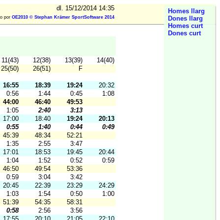
dl. 15/12/2014 14:35
Homes llarg
o por
OE2010 © Stephan Krämer SportSoftware 2014
Dones llarg
Homes curt
Dones curt
11(43)
12(38)
13(39)
14(40)
25(50)
26(51)
F
16:55
18:39
19:24
20:32
0:56
1:44
0:45
1:08
44:00
46:40
49:53
1:05
2:40
3:13
17:00
18:40
19:24
20:13
0:55
1:40
0:44
0:49
45:39
48:34
52:21
1:35
2:55
3:47
17:01
18:53
19:45
20:44
1:04
1:52
0:52
0:59
46:50
49:54
53:36
0:59
3:04
3:42
20:45
22:39
23:29
24:29
1:03
1:54
0:50
1:00
51:39
54:35
58:31
0:58
2:56
3:56
17:55
20:10
21:05
22:10