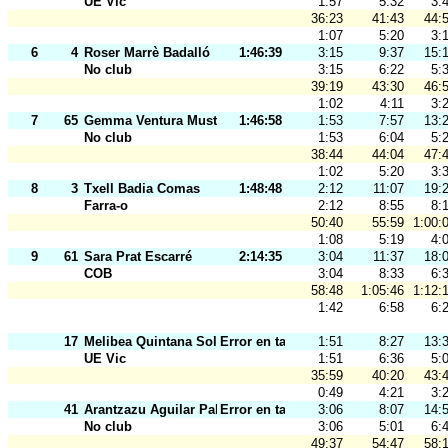
UE Vic
1:57
5:32
3:
36:23
41:43
44:
1:07
5:20
3:
6
4
Roser Marrè Badalló
1:46:39
3:15
9:37
15:
No club
3:15
6:22
5:
39:19
43:30
46:
1:02
4:11
3:
7
65
Gemma Ventura Mustienes
1:46:58
1:53
7:57
13:
No club
1:53
6:04
5:
38:44
44:04
47:
1:02
5:20
3:
8
3
Txell Badia Comas
1:48:48
2:12
11:07
19:
Farra-o
2:12
8:55
8:
50:40
55:59
1:00:
1:08
5:19
4:
9
61
Sara Prat Escarré
2:14:35
3:04
11:37
18:
COB
3:04
8:33
6:
58:48
1:05:46
1:12:
1:42
6:58
6:
17
Melibea Quintana Solà
Error en tarj.
1:51
8:27
13:
UE Vic
1:51
6:36
5:
35:59
40:20
43:
0:49
4:21
3:
41
Arantzazu Aguilar Palacios
Error en tarj.
3:06
8:07
14:
No club
3:06
5:01
6:
49:37
54:47
58: