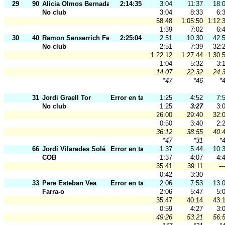
29
90
Alicia Olmos Bernadas
2:14:35
3:04
11:37
18:
No club
3:04
8:33
6:
58:48
1:05:50
1:12:
1:39
7:02
6:
30
40
Ramon Senserrich Feixes
2:25:04
2:51
10:30
42:
No club
2:51
7:39
32:
1:22:12
1:27:44
1:30:
1:04
5:32
3:
14:07
22:32
24:
*47
*46
*
31
Jordi Graell Tor
Error en tarj.
1:25
4:52
7:
No club
1:25
3:27
3:
26:00
29:40
32:
0:50
3:40
2:
36:12
38:55
40:
*47
*31
*
66
Jordi Vilaredes Solé
Error en tarj.
1:37
5:44
10:
COB
1:37
4:07
4:
35:41
39:11
---
0:42
3:30
33
Pere Esteban Vea
Error en tarj.
2:06
7:53
13:
Farra-o
2:06
5:47
5:
35:47
40:14
43:
0:59
4:27
3:
49:26
53:21
56: