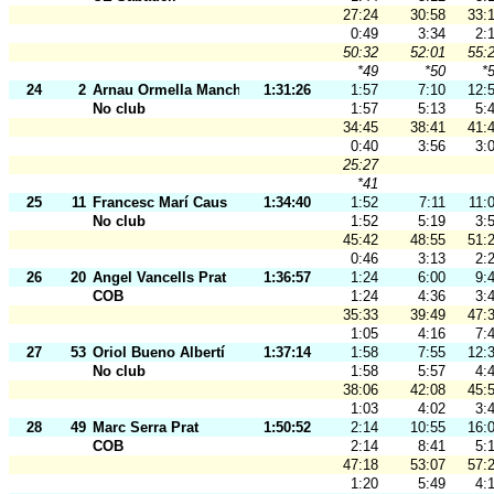
27:24
30:58
33:
0:49
3:34
2:
50:32
52:01
55:
*49
*50
*
24
2
Arnau Ormella Mancha
1:31:26
1:57
7:10
12:
No club
1:57
5:13
5:
34:45
38:41
41:
0:40
3:56
3:
25:27
*41
25
11
Francesc Marí Caus
1:34:40
1:52
7:11
11:
No club
1:52
5:19
3:
45:42
48:55
51:
0:46
3:13
2:
26
20
Angel Vancells Prat
1:36:57
1:24
6:00
9:
COB
1:24
4:36
3:
35:33
39:49
47:
1:05
4:16
7:
27
53
Oriol Bueno Albertí
1:37:14
1:58
7:55
12:
No club
1:58
5:57
4:
38:06
42:08
45:
1:03
4:02
3:
28
49
Marc Serra Prat
1:50:52
2:14
10:55
16:
COB
2:14
8:41
5:
47:18
53:07
57:
1:20
5:49
4: