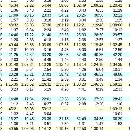
43
1:17
3:08
5:18
1:08
2:03
1:55
1:25
58
46:34
52:22
54:44
59:06
1:02:49
1:09:22
1:20:41
15
1:36
5:48
2:22
4:22
3:43
6:33
11:19
12
17:09
20:15
23:33
24:52
28:26
30:56
32:21
35
1:57
3:06
3:18
1:19
3:34
2:30
1:25
55
48:32
55:06
57:30
1:01:19
1:12:21
1:19:48
1:30:00
25
1:37
6:34
2:24
3:49
11:02
7:27
10:12
26
14:46
17:22
21:40
22:55
25:33
28:30
29:57
29
1:20
2:36
4:18
1:15
2:38
2:57
1:27
43
49:44
59:53
1:03:09
1:07:55
1:12:55
1:19:46
1:32:45
39
2:01
10:09
3:16
4:46
5:00
6:51
12:59
22
21:25
24:32
33:20
35:06
37:46
40:36
42:20
15
2:03
3:07
8:48
1:46
2:40
2:50
1:44
02
1:01:40
1:07:34
1:10:28
1:13:48
1:18:14
1:24:18
1:34:35
03
1:38
5:54
2:54
3:20
4:26
6:04
10:17
07
20:28
25:21
37:03
39:42
42:43
46:32
48:06
30
2:21
4:53
11:42
2:39
3:01
3:49
1:34
12
1:15:35
1:23:52
1:29:11
1:33:39
1:38:20
1:46:39
1:59:12
26
3:23
8:17
5:19
4:28
4:41
8:19
12:33
36
14:48
17:34
22:01
22:58
25:06
27:26
28:42
09
1:12
2:46
4:27
0:57
2:08
2:20
1:16
49
45:21
50:08
53:12
-----
-----
-----
1:03:13
29
1:32
4:47
3:04
10:01
51
16:27
19:48
23:39
31:18
32:49
34:36
36:29
44
1:36
3:21
3:51
7:39
1:31
1:47
1:53
18
59:55
1:06:06
1:14:12
1:19:16
1:22:50
1:30:14
-----