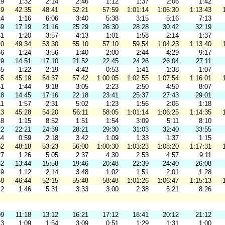
19
1:32
2:14
2:46
1:12
1:37
2:06
1:42
19
42:35
48:41
52:21
57:59
1:01:14
1:06:30
1:13:43
14
1:16
6:06
3:40
5:38
3:15
5:16
7:13
59
17:19
21:16
25:29
26:30
28:28
30:42
32:19
41
1:20
3:57
4:13
1:01
1:58
2:14
1:37
10
49:34
53:30
55:10
57:10
59:54
1:04:23
1:13:40
56
1:24
3:56
1:40
2:00
2:44
4:29
9:17
29
14:51
17:10
21:52
22:45
24:26
26:04
27:11
35
1:22
2:19
4:42
0:53
1:41
1:38
1:07
35
45:19
54:37
57:42
1:00:05
1:02:55
1:07:54
1:16:01
41
1:44
9:18
3:05
2:23
2:50
4:59
8:07
48
14:45
17:16
22:18
23:41
25:37
27:43
29:01
11
1:57
2:31
5:02
1:23
1:56
2:06
1:18
13
45:28
54:20
56:11
58:05
1:01:14
1:06:25
1:14:35
18
1:15
8:52
1:51
1:54
3:09
5:11
8:10
22
22:21
24:39
28:21
29:30
31:03
32:40
33:55
54
0:59
2:18
3:42
1:09
1:33
1:37
1:15
52
48:18
53:23
56:00
1:00:30
1:03:23
1:08:20
1:17:31
27
1:26
5:05
2:37
4:30
2:53
4:57
9:11
32
13:44
15:58
19:46
20:48
22:39
24:40
26:08
49
1:12
2:14
3:48
1:02
1:51
2:01
1:28
58
46:44
52:15
55:48
58:48
1:01:26
1:06:47
1:15:13
42
1:46
5:31
3:33
3:00
2:38
5:21
8:26
09
11:18
13:12
16:21
17:12
18:41
20:12
21:12
13
1:09
1:54
3:09
0:51
1:29
1:31
1:00