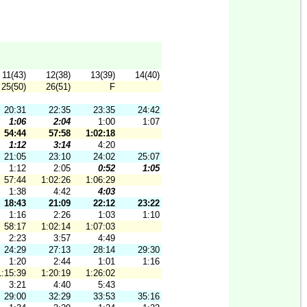
11(43)
12(38)
13(39)
14(40)
25(50)
26(51)
F
20:31
22:35
23:35
24:42
1:06
2:04
1:00
1:07
54:44
57:58
1:02:18
1:12
3:14
4:20
21:05
23:10
24:02
25:07
1:12
2:05
0:52
1:05
57:44
1:02:26
1:06:29
1:38
4:42
4:03
18:43
21:09
22:12
23:22
1:16
2:26
1:03
1:10
58:17
1:02:14
1:07:03
2:23
3:57
4:49
24:29
27:13
28:14
29:30
1:20
2:44
1:01
1:16
1:15:39
1:20:19
1:26:02
3:21
4:40
5:43
29:00
32:29
33:53
35:16