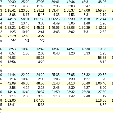
07
20:30
25:20
37:06
39:41
42:44
46:31
48:06
30
2:23
4:50
11:46
2:35
3:03
3:47
1:35
33
1:15:41
1:23:58
1:29:11
1:33:44
1:38:37
1:47:08
1:59:27
43
3:08
8:17
5:13
4:33
4:53
8:31
12:19
54
44:18
58:01
1:01:36
1:06:25
1:09:30
1:11:18
1:12:44
24
1:24
13:43
3:35
4:49
3:05
1:48
1:26
56
1:32:21
1:42:40
1:45:21
1:49:06
1:52:08
1:59:39
2:12:11
12
1:25
10:19
2:41
3:45
3:02
7:31
12:32
30
27:28
32:40
34:21
45
*44
*41
*40
56
8:53
10:46
12:49
13:37
14:57
18:30
19:53
04
0:57
1:53
2:03
0:48
1:20
3:33
1:23
09
46:03
-----
50:23
-----
-----
-----
58:35
29
13:54
4:20
8:12
47
48
30
11:44
22:29
24:29
25:35
27:05
28:32
29:52
46
1:14
10:45
2:00
1:06
1:30
1:27
1:20
--
42:09
46:33
48:58
51:43
54:13
58:40
1:06:40
2:58
4:24
2:25
2:45
2:30
4:27
8:00
00
14:14
16:49
20:37
21:50
23:32
26:20
27:39
07
1:14
2:35
3:48
1:13
1:42
2:48
1:19
19
1:02:00
-----
1:07:36
-----
-----
-----
1:16:08
05
18:41
5:36
8:32
50