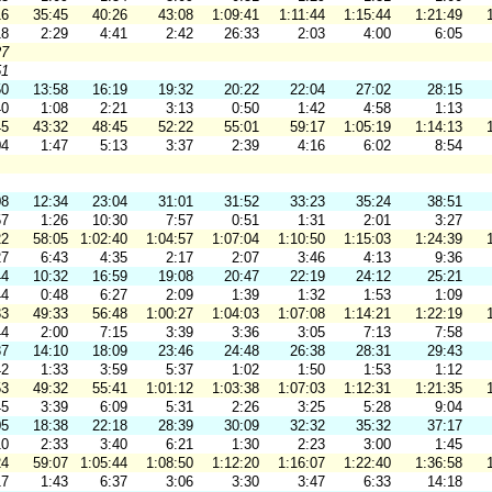
16
35:45
40:26
43:08
1:09:41
1:11:44
1:15:44
1:21:49
18
2:29
4:41
2:42
26:33
2:03
4:00
6:05
27
51
50
13:58
16:19
19:32
20:22
22:04
27:02
28:15
40
1:08
2:21
3:13
0:50
1:42
4:58
1:13
45
43:32
48:45
52:22
55:01
59:17
1:05:19
1:14:13
04
1:47
5:13
3:37
2:39
4:16
6:02
8:54
08
12:34
23:04
31:01
31:52
33:23
35:24
38:51
57
1:26
10:30
7:57
0:51
1:31
2:01
3:27
22
58:05
1:02:40
1:04:57
1:07:04
1:10:50
1:15:03
1:24:39
27
6:43
4:35
2:17
2:07
3:46
4:13
9:36
44
10:32
16:59
19:08
20:47
22:19
24:12
25:21
44
0:48
6:27
2:09
1:39
1:32
1:53
1:09
33
49:33
56:48
1:00:27
1:04:03
1:07:08
1:14:21
1:22:19
44
2:00
7:15
3:39
3:36
3:05
7:13
7:58
37
14:10
18:09
23:46
24:48
26:38
28:31
29:43
42
1:33
3:59
5:37
1:02
1:50
1:53
1:12
53
49:32
55:41
1:01:12
1:03:38
1:07:03
1:12:31
1:21:35
45
3:39
6:09
5:31
2:26
3:25
5:28
9:04
05
18:38
22:18
28:39
30:09
32:32
35:32
37:17
10
2:33
3:40
6:21
1:30
2:23
3:00
1:45
24
59:07
1:05:44
1:08:50
1:12:20
1:16:07
1:22:40
1:36:58
17
1:43
6:37
3:06
3:30
3:47
6:33
14:18